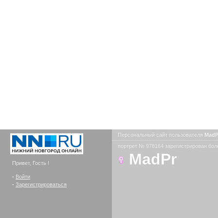
Персональный сайт пользователя
Mad
портрет № 978164 зарегистрирован боле
MadPr
Привет, Гость !
-
Войти
-
Зарегистрироваться