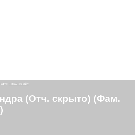
татус
«трастовый»
ндра (Отч. скрыто) (Фам.
)