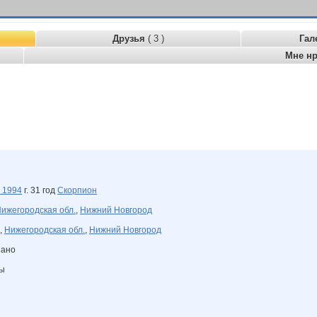
Друзья
( 3 )
Гал
Мне н
я
1994
г. 31 год
Скорпион
ижегородская обл.
,
Нижний Новгород
,
Нижегородская обл.
,
Нижний Новгород
зано
ны