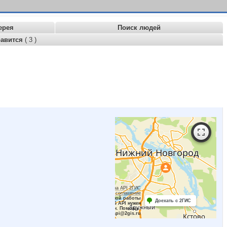
ерея
Поиск людей
равится
( 3 )
Работает на API 2ГИС
Лицензионное соглашение
Для корректной работы
Доехать с 2ГИС
Raster JS API нужен
ключ. Помощь:
api@2gis.ru