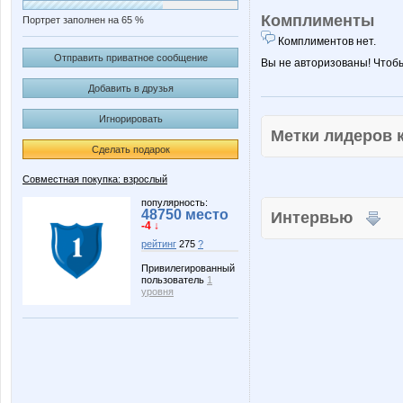
Комплименты
Портрет заполнен на 65 %
Комплиментов нет.
Отправить приватное сообщение
Вы не авторизованы! Чтоб
Добавить в друзья
Игнорировать
Метки лидеров
Сделать подарок
Совместная покупка: взрослый
популярность:
48750 место
Интервью
-4 ↓
рейтинг
275
?
Привилегированный
пользователь
1
уровня