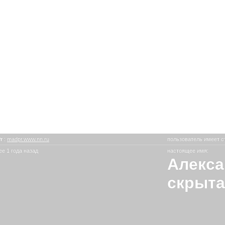
Pr
:
madpr.www.nn.ru
пользователь имеет с
е 1 года назад
настоящее имя:
Алекса
скрыта