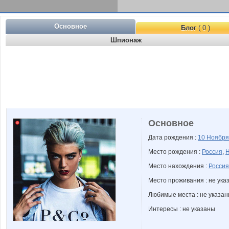
Основное
Блог
( 0 )
Шпионаж
Основное
Дата рождения :
10 Ноябр
Место рождения :
Россия
,
Н
Место нахождения :
Россия
Место проживания : не ука
Любимые места : не указа
Интересы : не указаны