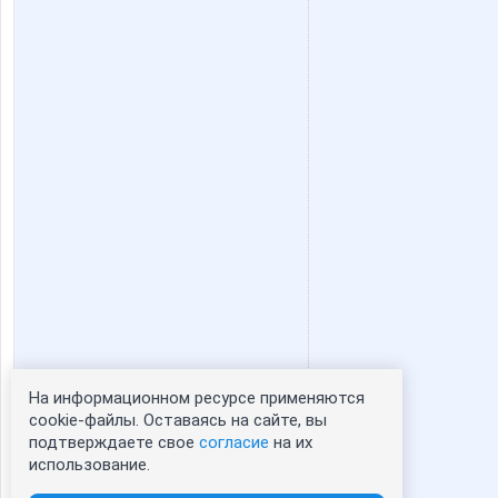
На информационном ресурсе применяются
Статистика портрета:
cookie-файлы. Оставаясь на сайте, вы
подтверждаете свое
согласие
на их
сейчас просматривают портрет - 0
использование.
зарегистрированные пользователи
посетившие портрет за 7 дней - 0